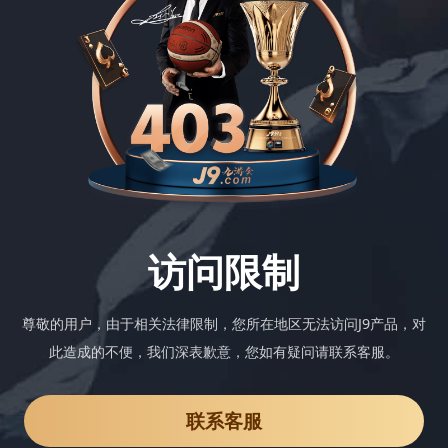
访问限制
尊敬的用户，由于相关法律限制，您所在地区无法访问J9产品，对
此造成的不便，我们深表歉意，您如有疑问请联系客服。
联系客服